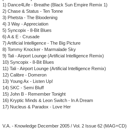
1) Dance4Life - Breathe (Black Sun Empire Remix 1)
2) Chase & Status - Ten Tonne
3) Phetsta - The Bloodening
4) 3 Way - Appreciation
5) Syncopix - 8-Bit Blues
6) A & E - Crusade
7) Artificial Intelligence - The Big Picture
8) Tommy Knocker - Marmalade Sky
9) Tali - Airport Lounge (Artificial Intelligence Remix)
10) Syncopix - 8-Bit Blues
11) Tali - Airport Lounge (Artificial Intelligence Remix)
12) Calibre - Domeron
13) Young Ax - Listen Up!
14) SKC - Semi Bluff
15) John B - Remember Tonight
16) Kryptic Minds & Leon Switch - In A Dream
17) Nucleus & Paradox - Love Her
V.A. - Knowledge December 2005 / Vol. 2 Issue 62 (MAG+CD)