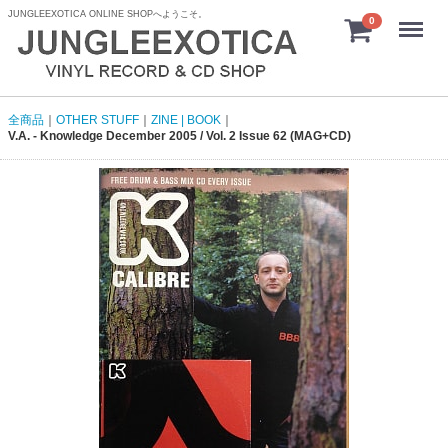
JUNGLEEXOTICA ONLINE SHOPへようこそ。
menu
0
全商品
OTHER STUFF
ZINE | BOOK
V.A. - Knowledge December 2005 / Vol. 2 Issue 62 (MAG+CD)