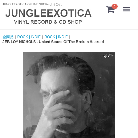
JUNGLEEXOTICA ONLINE SHOPへようこそ。
menu
0
全商品
ROCK | INDIE
ROCK | INDIE
JEB LOY NICHOLS - United States Of The Broken Hearted