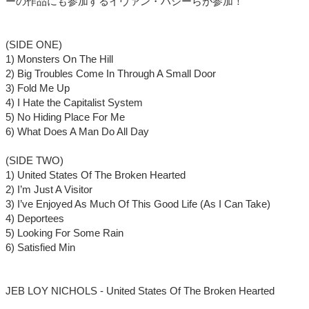
ーの作品にも参加するイヴァン・ハシーらが参加！
(SIDE ONE)
1) Monsters On The Hill
2) Big Troubles Come In Through A Small Door
3) Fold Me Up
4) I Hate the Capitalist System
5) No Hiding Place For Me
6) What Does A Man Do All Day
(SIDE TWO)
1) United States Of The Broken Hearted
2) I’m Just A Visitor
3) I’ve Enjoyed As Much Of This Good Life (As I Can Take)
4) Deportees
5) Looking For Some Rain
6) Satisfied Min
JEB LOY NICHOLS - United States Of The Broken Hearted