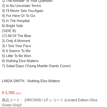
1) The Answer To Your Question
2) In No Uncertain Terms
3) I'll Never See You Again
4) For Here Or To Go
5) In The Hospital
6) Bright Side
(SIDE B)
17) All Of The Blue
2) Only A Moment
3) I See Your Face
4) It Seems To Me
5) Little To Be Won
6) Nothing Else Matters
7) Salad Days (Young Marble Giants Cover)
LINDA SMITH - Nothing Else Matters
¥ 3,780
(税込)
商品コード：
24RC0035 / LP レコード (Limited Edition Olive
Green Vinyl)