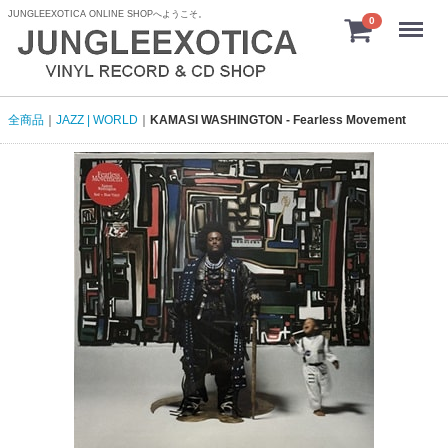
JUNGLEEXOTICA ONLINE SHOPへようこそ。
menu
0
全商品
JAZZ | WORLD
KAMASI WASHINGTON - Fearless Movement