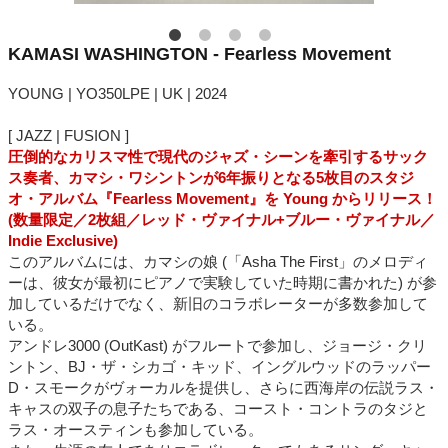
KAMASI WASHINGTON - Fearless Movement
YOUNG | YO350LPE | UK | 2024
[ JAZZ | FUSION ]
圧倒的なカリスマ性で現代のジャズ・シーンを牽引するサック
ス奏者、カマシ・ワシントンが6年振りとなる5枚目のスタジ
オ・アルバム『Fearless Movement』を Young からリリース！
(数量限定／2枚組／レッド・ヴァイナル+ブルー・ヴァイナル／
Indie Exclusive)
このアルバムには、カマシの娘 (「Asha The First」のメロディ
ーは、彼女が最初にピアノで実験していた時期に書かれた) が参
加しているだけでなく、新旧のコラボレーターが多数参加して
いる。
アンドレ3000 (OutKast) がフルートで参加し、ジョージ・クリ
ントン、BJ・ザ・シカゴ・キッド、イングルウッドのラッパー
D・スモークがヴォーカルを提供し、さらに西海岸の伝説ラス・
キャスの双子の息子たちである、コースト・コントラのタジと
ラス・オースティンも参加している。