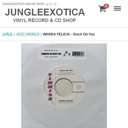
JUNGLEEXOTICA ONLINE SHOPへようこそ。
menu
0
全商品
JAZZ | WORLD
WANDA FELICIA - Stuck On You