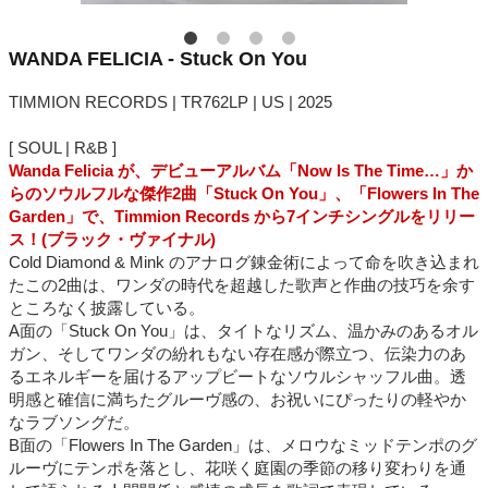
WANDA FELICIA - Stuck On You
TIMMION RECORDS | TR762LP | US | 2025
[ SOUL | R&B ]
Wanda Felicia が、デビューアルバム「Now Is The Time…」か
らのソウルフルな傑作2曲「Stuck On You」、「Flowers In The
Garden」で、Timmion Records から7インチシングルをリリー
ス！(ブラック・ヴァイナル)
Cold Diamond & Mink のアナログ錬金術によって命を吹き込まれ
たこの2曲は、ワンダの時代を超越した歌声と作曲の技巧を余す
ところなく披露している。
A面の「Stuck On You」は、タイトなリズム、温かみのあるオル
ガン、そしてワンダの紛れもない存在感が際立つ、伝染力のあ
るエネルギーを届けるアップビートなソウルシャッフル曲。透
明感と確信に満ちたグルーヴ感の、お祝いにぴったりの軽やか
なラブソングだ。
B面の「Flowers In The Garden」は、メロウなミッドテンポのグ
ルーヴにテンポを落とし、花咲く庭園の季節の移り変わりを通