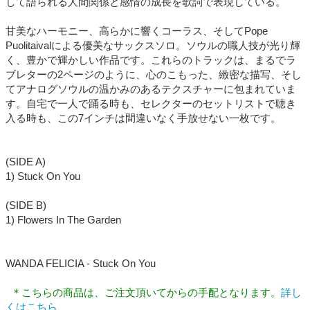
して語られる人間関係と感情の成長を歌詞で表現している。
甘美なハーモニー、高らかに響くコーラス、そしてPope
Puolitaivalによる優美なサックスソロ。ソウルの職人技が光り輝
く、豊かで輝かしい作品です。これらのトラックは、まるでラ
ブレターの2ページのように、心のこもった、緻密な描写、そし
てアナログソウルの温かみのあるテクスチャーに包まれていま
す。自宅で一人で踊る時も、セレクターのセットリストで聴き
入る時も、この7インチは間違いなく手放せない一枚です。
(SIDE A)
1) Stuck On You
(SIDE B)
1) Flowers In The Garden
WANDA FELICIA - Stuck On You
＊こちらの商品は、ご注文頂いてからの手配となります。
詳し
くはこちら