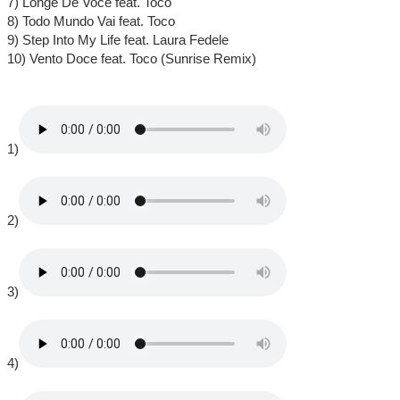
7) Longe De Você feat. Toco
8) Todo Mundo Vai feat. Toco
9) Step Into My Life feat. Laura Fedele
10) Vento Doce feat. Toco (Sunrise Remix)
1)
2)
3)
4)