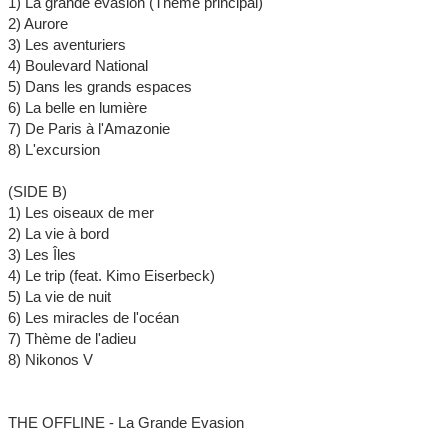
1) La grande évasion (Thème principal)
2) Aurore
3) Les aventuriers
4) Boulevard National
5) Dans les grands espaces
6) La belle en lumière
7) De Paris à l'Amazonie
8) L'excursion
(SIDE B)
1) Les oiseaux de mer
2) La vie à bord
3) Les Îles
4) Le trip (feat. Kimo Eiserbeck)
5) La vie de nuit
6) Les miracles de l'océan
7) Thème de l'adieu
8) Nikonos V
THE OFFLINE - La Grande Evasion