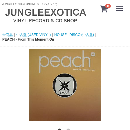
JUNGLEEXOTICA ONLINE SHOPへようこそ。
menu
0
全商品
中古盤 (USED VINYL)
HOUSE | DISCO (中古盤)
PEACH - From This Moment On