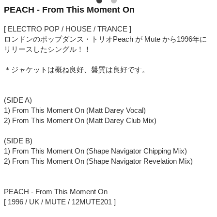
PEACH - From This Moment On
[ ELECTRO POP / HOUSE / TRANCE ]
ロンドンのポップダンス・トリオPeach が Mute から1996年に
リリースしたシングル！！
＊ジャケットは概ね良好、盤質は良好です。
(SIDE A)
1) From This Moment On (Matt Darey Vocal)
2) From This Moment On (Matt Darey Club Mix)
(SIDE B)
1) From This Moment On (Shape Navigator Chipping Mix)
2) From This Moment On (Shape Navigator Revelation Mix)
PEACH - From This Moment On
[ 1996 / UK / MUTE / 12MUTE201 ]