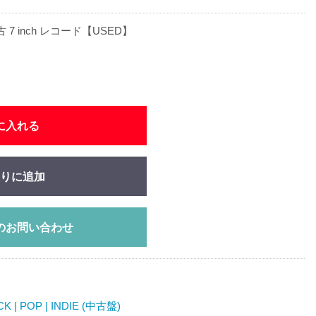
中古 7 inch レコード【USED】
に入れる
りに追加
のお問い合わせ
K | POP | INDIE (中古盤)