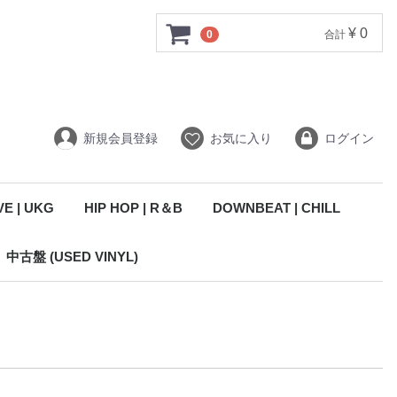
¥ 0
0
合計
新規会員登録
お気に入り
ログイン
VE | UKG
HIP HOP | R＆B
DOWNBEAT | CHILL
中古盤 (USED VINYL)
D)
CD)
)
)
ー
ELECTRONIC | TECHNO (中古盤)
HOUSE | DISCO (中古盤)
DRUM’N’BASS | JUNGLE (中古盤)
DUBSTEP | BASS (中古盤)
BREAKS (中古盤)
HIP HOP | DOWNBEAT (中古盤)
JAZZ | WORLD | OST (中古盤)
REGGAE | DUB | SKA (中古盤)
ROCK | POP | INDIE (中古盤)
PUNK | NEW WAVE (中古盤)