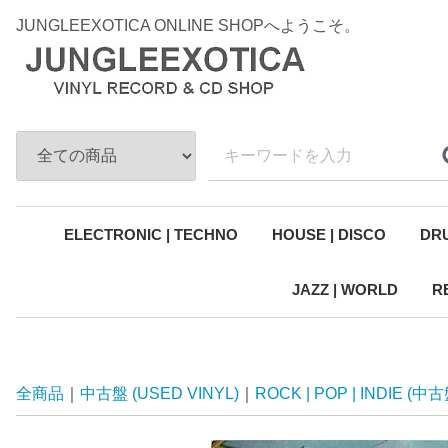
JUNGLEEXOTICA ONLINE SHOPへようこそ。
ELECTRONIC | TECHNO
HOUSE | DISCO
DRU
JAZZ | WORLD
R
全商品
中古盤 (USED VINYL)
ROCK | POP | INDIE (中古