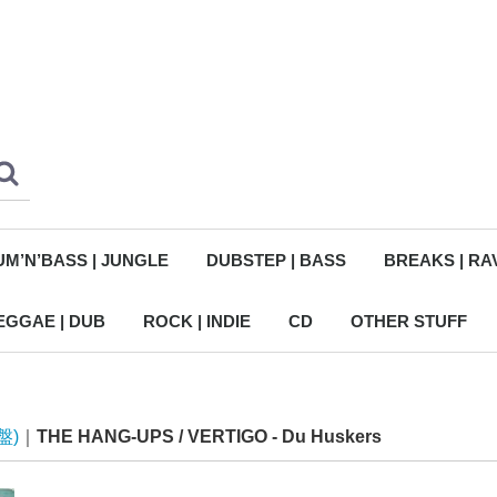
M’N’BASS | JUNGLE
DUBSTEP | BASS
BREAKS | RA
EGGAE | DUB
ROCK | INDIE
CD
OTHER STUFF
ROCK | INDIE
NEW WAVE
PUNK | HARDCORE
GARAGE ROCK
ELECTRONIC | TECHNO (C
HOUSE | DISCO (CD)
DRUM’N’BASS | JUNGLE (
DUBSTEP | BASS (CD)
BREAKS | RAVE | UKG (CD
HIP HOP | DOWNBEAT (CD
JAZZ | WORLD | OST (CD)
REGGAE | DUB | SKA (CD)
ROCK | INDIE (CD)
NEW WAVE (CD)
PUNK | GARAGE (CD)
ジャケット保護カバ
CASSETTE
DVD
T-SHIRT | BAG
VHS
ZINE | BOOK
盤)
THE HANG-UPS / VERTIGO - Du Huskers