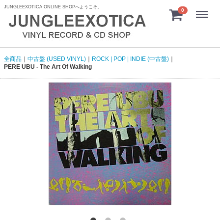
JUNGLEEXOTICA ONLINE SHOPへようこそ。
menu
0
全商品
中古盤 (USED VINYL)
ROCK | POP | INDIE (中古盤)
PERE UBU - The Art Of Walking