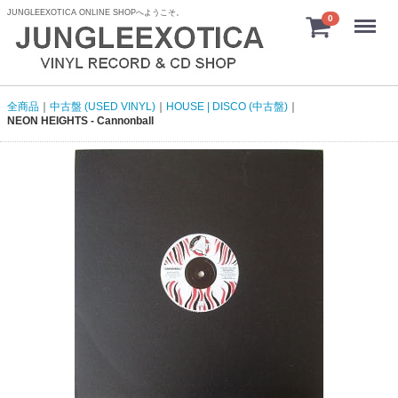
JUNGLEEXOTICA ONLINE SHOPへようこそ。
menu
0
全商品
中古盤 (USED VINYL)
HOUSE | DISCO (中古盤)
NEON HEIGHTS - Cannonball