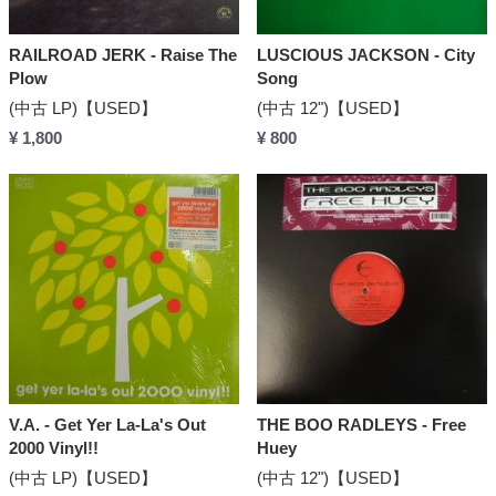
RAILROAD JERK - Raise The
LUSCIOUS JACKSON - City
Plow
Song
(中古 LP)【USED】
(中古 12")【USED】
¥ 1,800
¥ 800
V.A. - Get Yer La-La's Out
THE BOO RADLEYS - Free
2000 Vinyl!!
Huey
(中古 LP)【USED】
(中古 12")【USED】