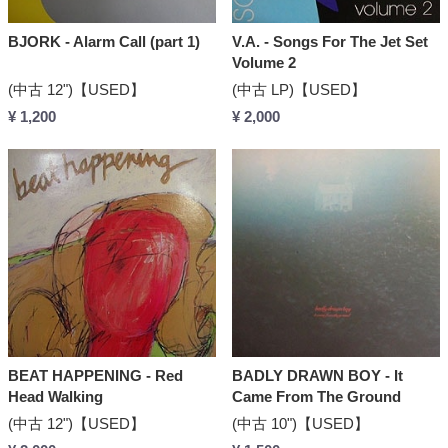
BJORK - Alarm Call (part 1)
V.A. - Songs For The Jet Set
Volume 2
(中古 12")【USED】
(中古 LP)【USED】
¥ 1,200
¥ 2,000
BEAT HAPPENING - Red
BADLY DRAWN BOY - It
Head Walking
Came From The Ground
(中古 12")【USED】
(中古 10")【USED】