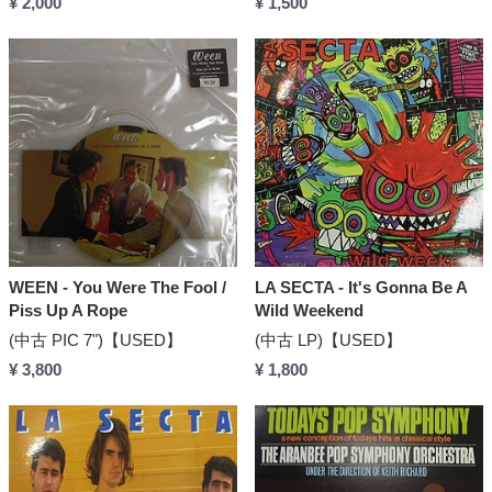
¥ 2,000
¥ 1,500
WEEN - You Were The Fool /
LA SECTA - It's Gonna Be A
Piss Up A Rope
Wild Weekend
(中古 PIC 7")【USED】
(中古 LP)【USED】
¥ 3,800
¥ 1,800