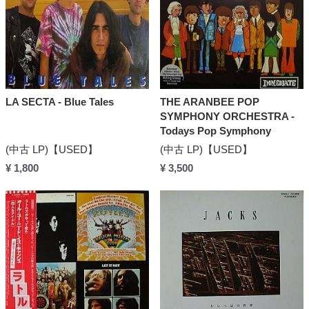
LA SECTA - Blue Tales
THE ARANBEE POP
SYMPHONY ORCHESTRA -
Todays Pop Symphony
(中古 LP)【USED】
(中古 LP)【USED】
¥ 1,800
¥ 3,500