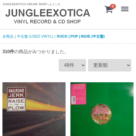
JUNGLEEXOTICA ONLINE SHOPへようこそ。
menu
0
全商品
中古盤 (USED VINYL)
ROCK | POP | INDIE (中古盤)
310
件
の商品がみつかりました。