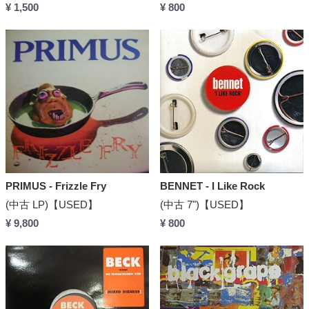
¥ 1,500
¥ 800
PRIMUS - Frizzle Fry
BENNET - I Like Rock
(中古 LP)【USED】
(中古 7")【USED】
¥ 9,800
¥ 800