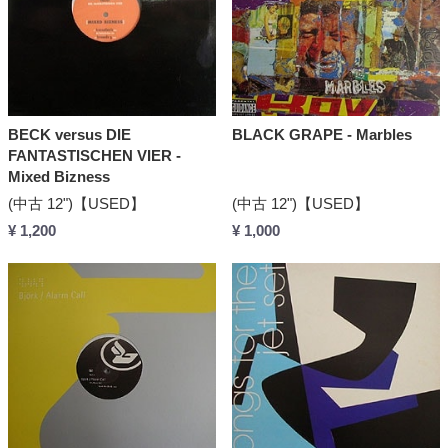
BECK versus DIE
BLACK GRAPE - Marbles
FANTASTISCHEN VIER -
Mixed Bizness
(中古 12")【USED】
(中古 12")【USED】
¥ 1,200
¥ 1,000